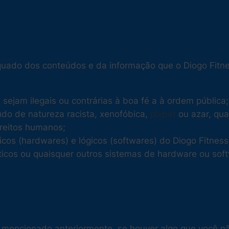
uado dos conteúdos e da informação que o Diogo Fitnes
sejam ilegais ou contrárias à boa fé a à ordem pública;
do de natureza racista, xenofóbica,
pixbet
ou azar, qual
ireitos humanos;
cos (hardwares) e lógicos (softwares) do Diogo Fitness
máticos ou quaisquer outros sistemas de hardware ou s
 mencionado anteriormente, se houver algo que você nã