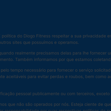
 política do Diogo Fitness respeitar a sua privacidade
 outros sites que possuímos e operamos.
quando realmente precisamos delas para lhe fornecer u
timento. Também informamos por que estamos coletand
pelo tempo necessário para fornecer o serviço solici
 aceitáveis ​​para evitar perdas e roubos, bem como ac
icação pessoal publicamente ou com terceiros, exceto q
ernos que não são operados por nós. Esteja ciente de q
ar responsabilidade por suas respectivas
políticas de p