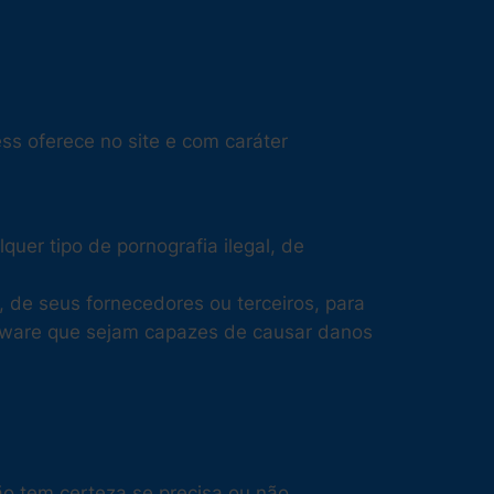
s oferece no site e com caráter
quer tipo de pornografia ilegal, de
, de seus fornecedores ou terceiros, para
oftware que sejam capazes de causar danos
o tem certeza se precisa ou não,